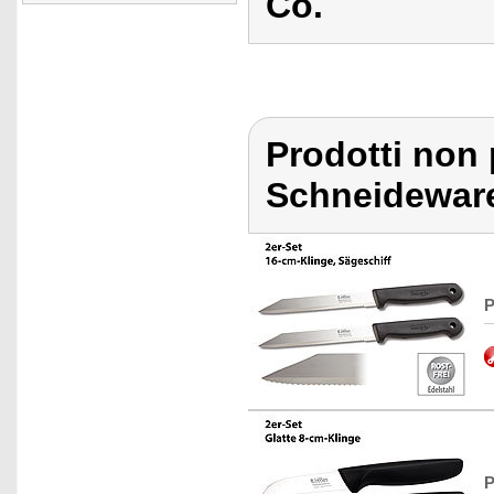
Co.
Prodotti non 
Schneidewar
P
P