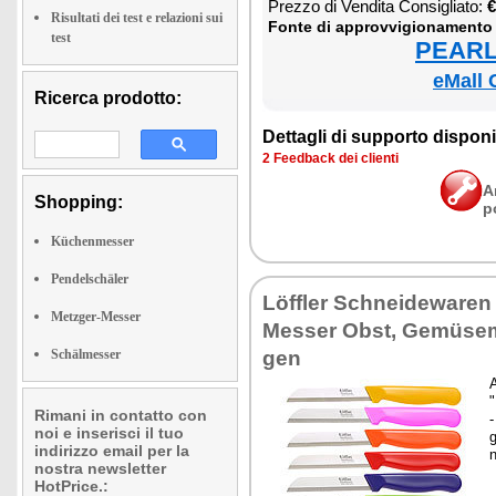
Prez­zo di Ven­di­ta Con­si­glia­to:
€
Risultati dei test e relazioni sui
Fon­te di ap­prov­vi­gio­na­men­to
test
PEARL 
eMall 
Ricerca prodotto:
Det­ta­gli di sup­por­to di­spo­ni­b
2 Feed­back dei clien­ti
A
Shopping:
p
Küchenmesser
Pendelschäler
Löffler Sch­nei­dewaren 
Metzger-Messer
Mes­ser Ob­st, Gemüse­m
Schälmesser
gen
A
"
Rimani in contatto con
-
noi e inserisci il tuo
g
indirizzo email per la
nostra newsletter
HotPrice.: