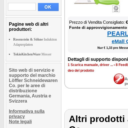
Prez­zo di Ven­di­ta Con­si­glia­to:
€
Pagine web di altri
Fon­te di ap­prov­vi­gio­na­men­to
produttori:
PEARL 
Rosenstein & Söhne
Induktion
eMall 
Adapterplatten
Nur € 1,33 pro Mes­se
TokioKitchenWare
Messer
Det­ta­gli di sup­por­to di­spo­ni­b
1 Sca­ri­ca ma­nua­le, dri­ver ...
•
8 Feed­b
Sito web di servizio e
deo del pro­dot­to
supporto del marchio
A
Löffler Schneidewaren
p
Co. per le aree di
distribuzione
Germania, Austria e
Svizzera
Informativa sulla
Altri prodott
privacy
Note legali