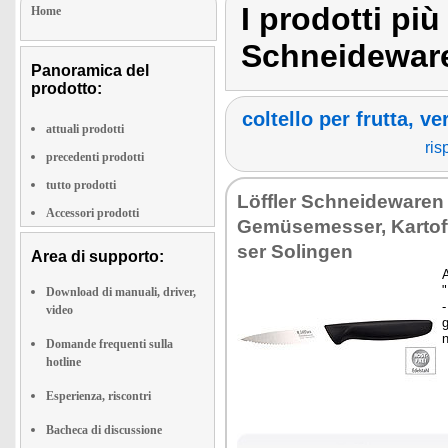
I prodotti più
Home
Schneidewar
Panoramica del
prodotto:
coltello per frutta, v
attuali prodotti
ris
precedenti prodotti
tutto prodotti
Löffler Sch­nei­dewaren
Accessori prodotti
Gemüse­mes­ser, Kar­tof
ser So­lin­gen
Area di supporto:
A
"
Download di manuali, driver,
-
video
g
Domande frequenti sulla
hotline
Esperienza, riscontri
Bacheca di discussione