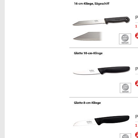
P
1
P
P
1