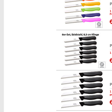
P
1
F
P
1
P
1
p