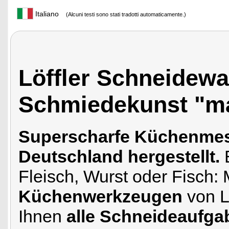
Italiano
(Alcuni testi sono stati tradotti automaticamente.)
Löffler Schneidewa
Schmiedekunst "m
Superscharfe Küchenmesse
Deutschland hergestellt.
E
Fleisch, Wurst oder Fisch:
Küchenwerkzeugen
von L
Ihnen
alle Schneideaufga