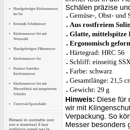
Schälen präzise und
Handgefertigte Küchenmesser
Gemüse-, Obst- und 
im Set
Aus rostfreiem Soli
Keramik-Schälmesser
Glatte, mittelspitze
Küchenmesser-Set mit
Wetzstahl
Ergonomisch geform
Handgefertigtes Filiermesser
Härtegrad: HRC 56
Küchenmesser-Set
Schliff: einseitig SS
Damast-Santoku-
Farbe: schwarz
Küchenmesser
Gesamtlänge: 21,5 c
Küchenmesser-Set mit
Gewicht: 29 g
Messerblock mit integriertem
Schärfer
Hinweis:
Diese für 
Universal-Sparschäler
wir mit Klingensch
Verpackung. So kön
Rimani in contatto con
Messer besonders g
noi e inserisci il tuo
indirizzo email per la