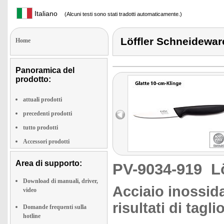
Italiano
(Alcuni testi sono stati tradotti automaticamente.)
Löffler Schneidewar
Home
Panoramica del
prodotto:
attuali prodotti
precedenti prodotti
tutto prodotti
Accessori prodotti
Area di supporto:
PV-9034-919
L
Download di manuali, driver,
Acciaio inossid
video
risultati di tagli
Domande frequenti sulla
hotline