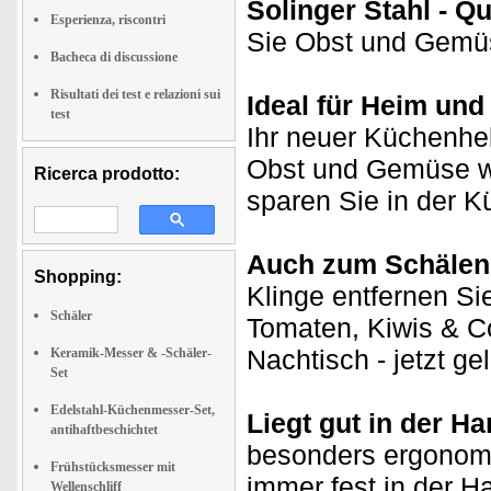
Solinger Stahl - Q
Esperienza, riscontri
Sie Obst und Gemüse
Bacheca di discussione
Risultati dei test e relazioni sui
Ideal für Heim un
test
Ihr neuer Küchenhel
Obst und Gemüse wie
Ricerca prodotto:
sparen Sie in der Kü
Auch zum Schälen 
Shopping:
Klinge entfernen Si
Schäler
Tomaten, Kiwis & C
Nachtisch - jetzt ge
Keramik-Messer & -Schäler-
Set
Edelstahl-Küchenmesser-Set,
Liegt gut in der Ha
antihaftbeschichtet
besonders ergonomi
Frühstücksmesser mit
immer fest in der 
Wellenschliff