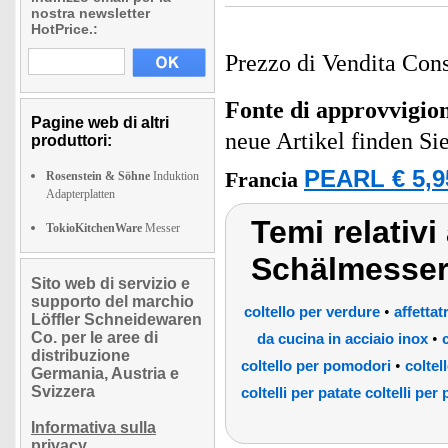
nostra newsletter
HotPrice.:
Prezzo di Vendita Cons
Fonte di approvvigi
Pagine web di altri
neue Artikel finden Si
produttori:
PEARL € 5,9
Francia
Rosenstein & Söhne
Induktion
Adapterplatten
Temi relativ
TokioKitchenWare
Messer
Schälmesser
Sito web di servizio e
supporto del marchio
•
coltello per verdure
affettat
Löffler Schneidewaren
Co. per le aree di
•
da cucina in acciaio inox
distribuzione
•
coltello per pomodori
coltel
Germania, Austria e
Svizzera
coltelli per patate coltelli per 
Informativa sulla
privacy