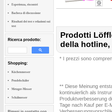
Esperienza, riscontri
Bacheca di discussione
Risultati dei test e relazioni sui
test
Prodotti Löf
Ricerca prodotto:
della hotline,
* I prezzi sono compren
Shopping:
Küchenmesser
Pendelschäler
** Diese Meinung entst
Metzger-Messer
kontinuierlich als Inst
Schälmesser
Produktverbesserung du
Tage nach Kauf per E-M
Verbesserungsvorschläg
Rimani in contatto con