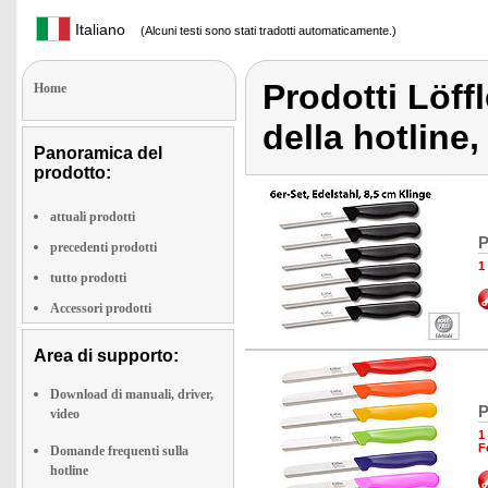
Italiano
(Alcuni testi sono stati tradotti automaticamente.)
Prodotti Löf
Home
della hotline,
Panoramica del
prodotto:
attuali prodotti
P
precedenti prodotti
1
tutto prodotti
Accessori prodotti
Area di supporto:
Download di manuali, driver,
P
video
1
F
Domande frequenti sulla
hotline