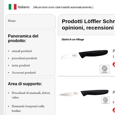
Italiano
(Alcuni testi sono stati tradotti automaticamente.)
Prodotti Löffler Sch
Home
opinioni, recensioni
Panoramica del
prodotto:
P
attuali prodotti
1
precedenti prodotti
tutto prodotti
Accessori prodotti
Area di supporto:
P
Download di manuali, driver,
video
2
Domande frequenti sulla
hotline