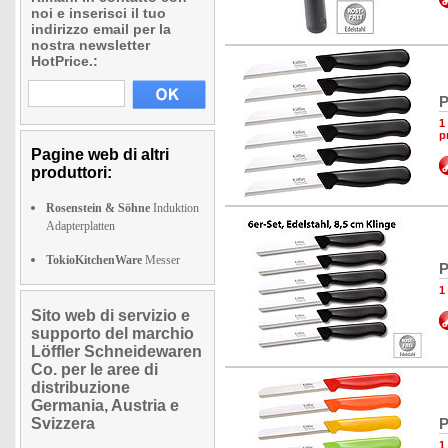
noi e inserisci il tuo
indirizzo email per la
nostra newsletter
HotPrice.:
P
1
p
Pagine web di altri
produttori:
Rosenstein & Söhne
Induktion
Adapterplatten
TokioKitchenWare
Messer
P
1
Sito web di servizio e
supporto del marchio
Löffler Schneidewaren
Co. per le aree di
distribuzione
Germania, Austria e
Svizzera
P
1