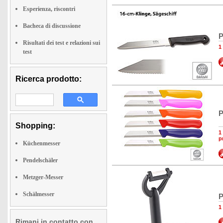
Esperienza, riscontri
Bacheca di discussione
P
Risultati dei test e relazioni sui
1
test
Ricerca prodotto:
P
Shopping:
1
p
Küchenmesser
Pendelschäler
Metzger-Messer
Schälmesser
P
1
Rimani in contatto con