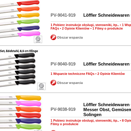
PV-9041-919
Löffler Schneidewaren
1 Pobierz instrukcje obslugi, sterowniki, itp..
•
1 Wsp
FAQs
•
2 Opinie Klientów
•
1 Filmy o produkcie
Obszar wsparcia
PV-9040-919
Löffler Schneidewaren
1 Wsparcie techniczne FAQs
•
2 Opinie Klientów
Obszar wsparcia
Löffler Schneidewaren
PV-9038-919
Messer Obst, Gemüse
Solingen
1 Pobierz instrukcje obslugi, sterowniki, itp..
•
8 Opi
Filmy o produkcie