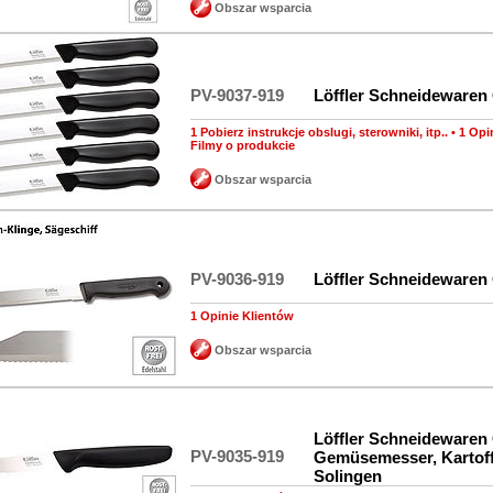
Obszar wsparcia
PV-9037-919
Löffler Schneidewaren
1 Pobierz instrukcje obslugi, sterowniki, itp..
•
1 Opi
Filmy o produkcie
Obszar wsparcia
PV-9036-919
Löffler Schneidewaren
1 Opinie Klientów
Obszar wsparcia
Löffler Schneidewaren
PV-9035-919
Gemüsemesser, Kartof
Solingen