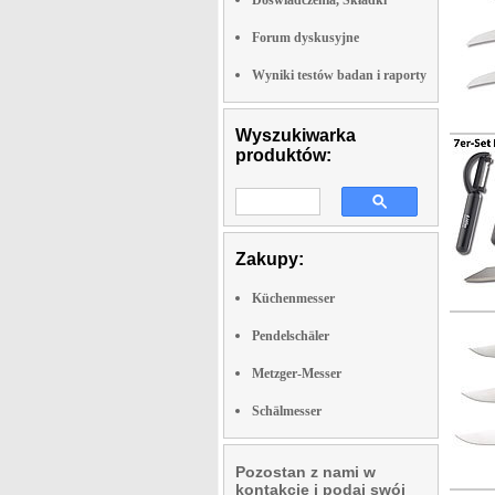
Doswiadczenia, Składki
Forum dyskusyjne
Wyniki testów badan i raporty
Wyszukiwarka
produktów:
Zakupy:
Küchenmesser
Pendelschäler
Metzger-Messer
Schälmesser
Pozostan z nami w
kontakcie i podaj swój