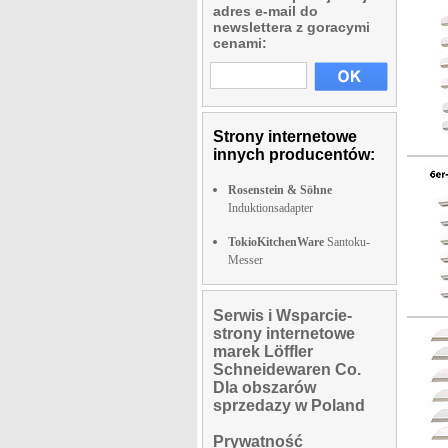
adres e-mail do
newslettera z goracymi
cenami:
Strony internetowe
innych producentów:
Rosenstein & Söhne
Induktionsadapter
TokioKitchenWare
Santoku-
Messer
Serwis i Wsparcie-
strony internetowe
marek Löffler
Schneidewaren Co.
Dla obszarów
sprzedazy w Poland
Prywatność