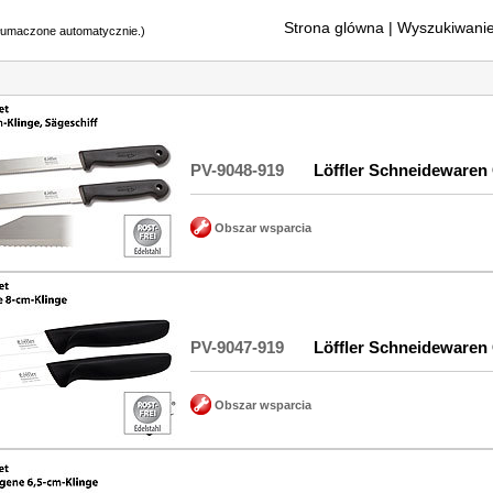
Strona glówna
| Wyszukiwanie
tłumaczone automatycznie.)
PV-9048-919
Löffler Schneidewaren
Obszar wsparcia
PV-9047-919
Löffler Schneidewaren
Obszar wsparcia