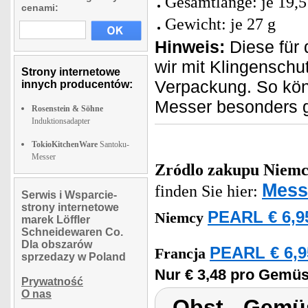
Gesamtlänge: je 19,
cenami:
Gewicht: je 27 g
Hinweis:
Diese für 
wir mit Klingensch
Strony internetowe
Verpackung. So kön
innych producentów:
Messer besonders g
Rosenstein & Söhne
Induktionsadapter
TokioKitchenWare
Santoku-
Messer
Zródlo zakupu
Niemc
Mess
finden Sie hier:
Serwis i Wsparcie-
strony internetowe
PEARL € 6,9
Niemcy
marek Löffler
Schneidewaren Co.
Dla obszarów
PEARL € 6,9
Francja
sprzedazy w Poland
Nur € 3,48 pro Gemü
Prywatność
O nas
Obst-, Gemü