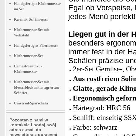
Handgefertigte Küchenmesser
Egal ob Vorspeise, 
im Set
jedes Menü perfekt!
Keramik-Schälmesser
Küchenmesser-Set mit
Liegen gut in der 
Wetzstahl
besonders ergonomi
Handgefertigtes Filiermesser
immer fest in der 
Küchenmesser-Set
Schälen präzise und
Damast-Santoku-
2er-Set Gemüse-, Obs
Küchenmesser
Aus rostfreiem Soli
Küchenmesser-Set mit
Glatte, gerade Klin
Messerblock mit integriertem
Schärfer
Ergonomisch geform
Universal-Sparschäler
Härtegrad: HRC 56
Schliff: einseitig SS
Pozostan z nami w
kontakcie i podaj swój
Farbe: schwarz
adres e-mail do
newslettera z goracymi