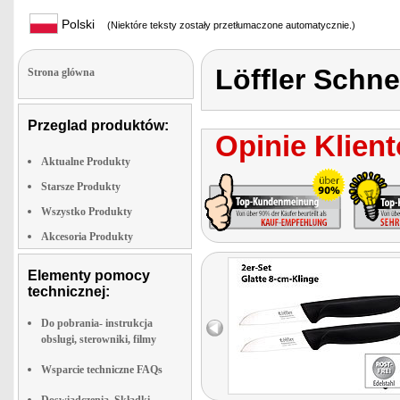
Polski
(Niektóre teksty zostały przetłumaczone automatycznie.)
Löffler Schn
Strona glówna
Przeglad produktów:
Opinie Klient
Aktualne Produkty
Starsze Produkty
Wszystko Produkty
Akcesoria Produkty
Elementy pomocy
technicznej:
Do pobrania- instrukcja
obslugi, sterowniki, filmy
Wsparcie techniczne FAQs