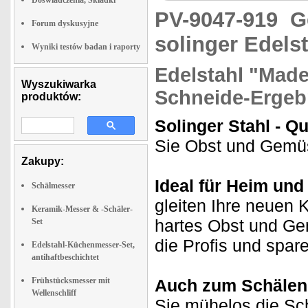
Doswiadczenia, Składki
PV-9047-919
G
Forum dyskusyjne
solinger Edelst
Wyniki testów badan i raporty
Edelstahl "Made
Wyszukiwarka
Schneide-Ergeb
produktów:
Solinger Stahl - Q
Sie Obst und Gemüse
Zakupy:
Ideal für Heim un
Schälmesser
gleiten Ihre neuen 
Keramik-Messer & -Schäler-
hartes Obst und Gem
Set
die Profis und spare
Edelstahl-Küchenmesser-Set,
antihaftbeschichtet
Frühstücksmesser mit
Auch zum Schälen 
Wellenschliff
Sie mühelos die Sch