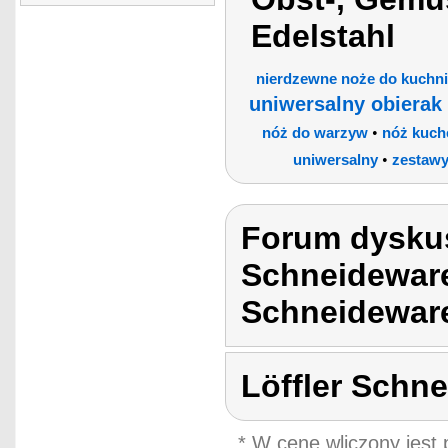
Edelstahl
nierdzewne noże do kuchni
uniwersalny obierak
•
nóż do warzyw
nóż kuch
•
uniwersalny
zestawy
Forum dyskus
Schneideware
Schneideware
Löffler Schn
* W cene wliczony jest