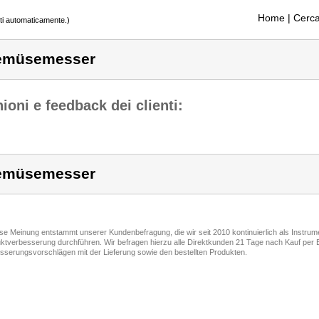
Home
| Cerca
tti automaticamente.)
emüsemesser
ioni e feedback dei clienti:
emüsemesser
ese Meinung entstammt unserer Kundenbefragung, die wir seit 2010 kontinuierlich als Instru
ktverbesserung durchführen. Wir befragen hierzu alle Direktkunden 21 Tage nach Kauf per E
sserungsvorschlägen mit der Lieferung sowie den bestellten Produkten.