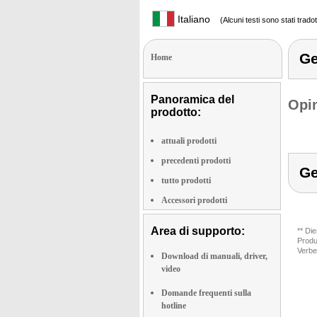
Italiano
(Alcuni testi sono stati trado
G
Home
Panoramica del
Opin
prodotto:
attuali prodotti
precedenti prodotti
G
tutto prodotti
Accessori prodotti
Area di supporto:
** Di
Produ
Verbe
Download di manuali, driver,
video
Domande frequenti sulla
hotline