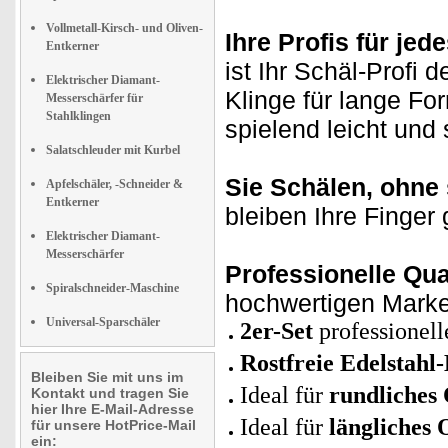
Vollmetall-Kirsch- und Oliven-
Ihre Profis für je
Entkerner
ist Ihr Schäl-Profi d
Elektrischer Diamant-
Klinge für lange Fo
Messerschärfer für
Stahlklingen
spielend leicht und
Salatschleuder mit Kurbel
Sie Schälen, ohne 
Apfelschäler, -Schneider &
Entkerner
bleiben Ihre Finger 
Elektrischer Diamant-
Messerschärfer
Professionelle Qua
Spiralschneider-Maschine
hochwertigen Marken
Universal-Sparschäler
2er-Set
professionel
Rostfreie Edelstahl
Bleiben Sie mit uns im
Ideal für
rundliches
Kontakt und tragen Sie
hier Ihre E-Mail-Adresse
Ideal für
längliches
für unsere HotPrice-Mail
ein: