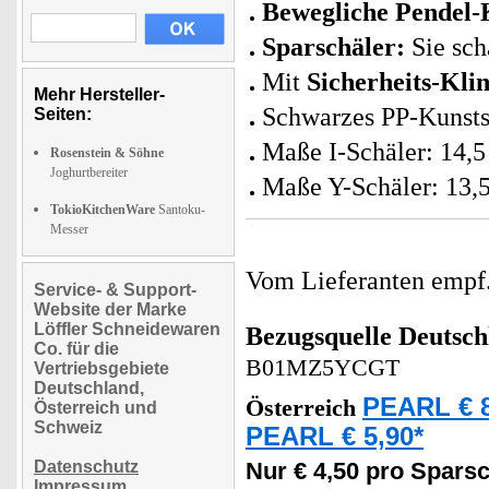
Bewegliche Pendel-
Sparschäler:
Sie sch
Mit
Sicherheits-Kli
Mehr Hersteller-
Schwarzes PP-Kunsts
Seiten:
Maße I-Schäler: 14,5
Rosenstein & Söhne
Joghurtbereiter
Maße Y-Schäler: 13,5
TokioKitchenWare
Santoku-
Messer
Vom Lieferanten emp
Service- & Support-
Website der Marke
Löffler Schneidewaren
Bezugsquelle
Deutsch
Co. für die
B01MZ5YCGT
Vertriebsgebiete
Deutschland,
PEARL € 8
Österreich
Österreich und
Schweiz
PEARL € 5,90*
Datenschutz
Nur € 4,50 pro Sparsc
Impressum