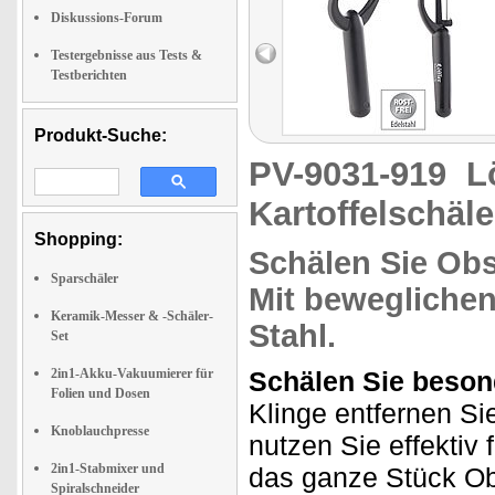
Diskussions-Forum
Testergebnisse aus Tests &
Testberichten
Produkt-Suche:
PV-9031-919
L
Kartoffelschäle
Shopping:
Schälen Sie Ob
Sparschäler
Mit bewegliche
Keramik-Messer & -Schäler-
Stahl.
Set
2in1-Akku-Vakuumierer für
Schälen Sie beson
Folien und Dosen
Klinge entfernen Si
Knoblauchpresse
nutzen Sie effektiv 
2in1-Stabmixer und
das ganze Stück O
Spiralschneider