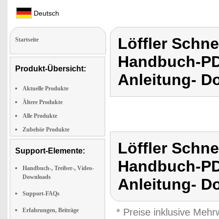
Deutsch
Löffler Schn
Startseite
Handbuch-PDF
Produkt-Übersicht:
Anleitung- D
Aktuelle Produkte
Ältere Produkte
Alle Produkte
Zubehör Produkte
Löffler Schn
Support-Elemente:
Handbuch-PDF
Handbuch-, Treiber-, Video-
Downloads
Anleitung- D
Support-FAQs
Erfahrungen, Beiträge
* Preise inklusive Meh