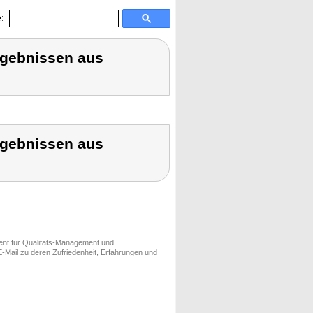
:
rgebnissen aus
rgebnissen aus
ment für Qualitäts-Management und
-Mail zu deren Zufriedenheit, Erfahrungen und