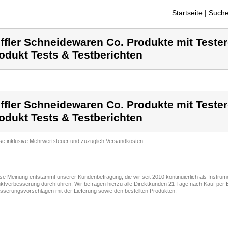
Startseite
| Suche
ffler Schneidewaren Co. Produkte mit Teste
odukt Tests & Testberichten
ffler Schneidewaren Co. Produkte mit Teste
odukt Tests & Testberichten
ise inklusive Mehrwertsteuer und zuzüglich Versandkosten
ese Meinung entstammt unserer Kundenbefragung, die wir seit 2010 kontinuierlich als Instru
ktverbesserung durchführen. Wir befragen hierzu alle Direktkunden 21 Tage nach Kauf per E
sserungsvorschlägen mit der Lieferung sowie den bestellten Produkten.