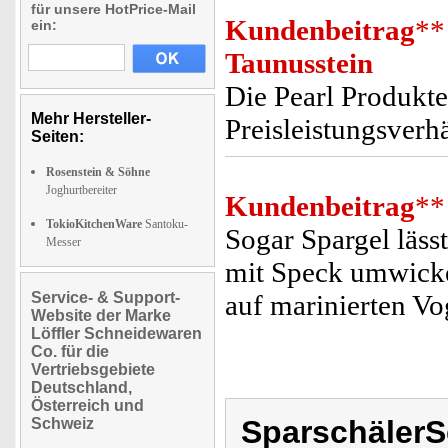
für unsere HotPrice-Mail
Kundenbeitrag
**
ein:
Taunusstein
Die Pearl Produkte
Mehr Hersteller-
Preisleistungsverh
Seiten:
Rosenstein & Söhne
Joghurtbereiter
Kundenbeitrag
**
TokioKitchenWare
Santoku-
Sogar Spargel läss
Messer
mit Speck umwickel
Service- & Support-
auf marinierten Vog
Website der Marke
Löffler Schneidewaren
Co. für die
Vertriebsgebiete
Deutschland,
Österreich und
SparschälerS
Schweiz