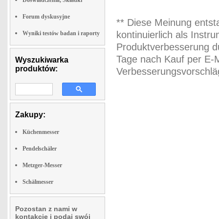
Doswiadczenia, Składki
Forum dyskusyjne
** Diese Meinung entst
kontinuierlich als Inst
Wyniki testów badan i raporty
Produktverbesserung du
Tage nach Kauf per E-M
Wyszukiwarka
produktów:
Verbesserungsvorschläg
Zakupy:
Küchenmesser
Pendelschäler
Metzger-Messer
Schälmesser
Pozostan z nami w
kontakcie i podaj swój