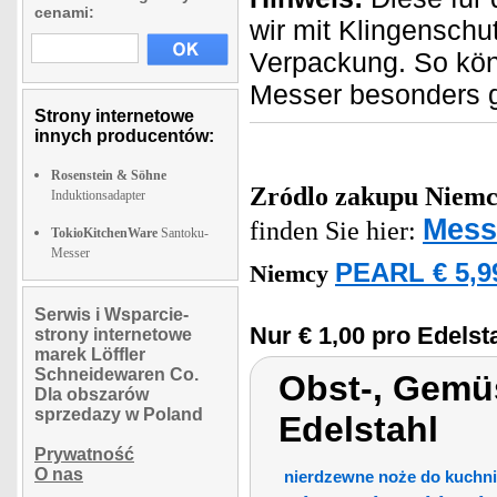
cenami:
wir mit Klingensch
Verpackung. So kön
Messer besonders g
Strony internetowe
innych producentów:
Rosenstein & Söhne
Zródlo zakupu
Niemc
Induktionsadapter
Mess
finden Sie hier:
TokioKitchenWare
Santoku-
Messer
PEARL € 5,9
Niemcy
Serwis i Wsparcie-
Nur € 1,00 pro Edels
strony internetowe
marek Löffler
Schneidewaren Co.
Obst-, Gemü
Dla obszarów
sprzedazy w Poland
Edelstahl
Prywatność
O nas
nierdzewne noże do kuchni