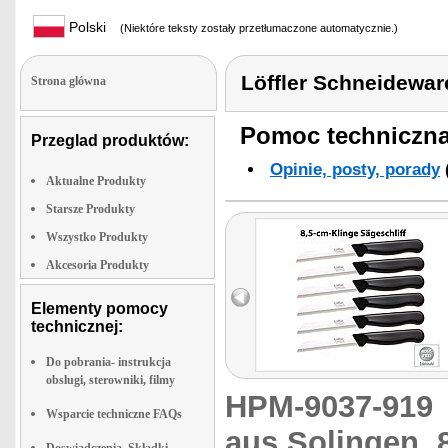
Polski
(Niektóre teksty zostały przetłumaczone automatycznie.)
Löffler Schneidewar
Strona glówna
Pomoc techniczna 
Przeglad produktów:
Opinie, posty, porady
Aktualne Produkty
Starsze Produkty
Wszystko Produkty
Akcesoria Produkty
Elementy pomocy
technicznej:
Do pobrania- instrukcja
obslugi, sterowniki, filmy
HPM-9037-91
Wsparcie techniczne FAQs
aus Solingen, 