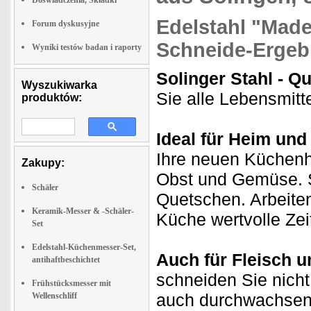
Doswiadczenia, Składki
Edelstahl "Made
Forum dyskusyjne
Schneide-Ergeb
Wyniki testów badan i raporty
Solinger Stahl - Q
Wyszukiwarka
Sie alle Lebensmitte
produktów:
Ideal für Heim un
Ihre neuen Küchenhe
Zakupy:
Obst und Gemüse. S
Schäler
Quetschen. Arbeiten
Keramik-Messer & -Schäler-
Küche wertvolle Zei
Set
Edelstahl-Küchenmesser-Set,
Auch für Fleisch u
antihaftbeschichtet
schneiden Sie nicht
Frühstücksmesser mit
auch durchwachsen
Wellenschliff