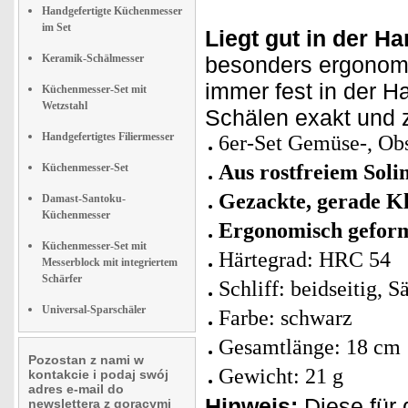
Handgefertigte Küchenmesser
im Set
Liegt gut in der Ha
Keramik-Schälmesser
besonders ergonomi
immer fest in der 
Küchenmesser-Set mit
Wetzstahl
Schälen exakt und z
Handgefertigtes Filiermesser
6er-Set Gemüse-, Obs
Aus rostfreiem Soli
Küchenmesser-Set
Gezackte, gerade Kl
Damast-Santoku-
Küchenmesser
Ergonomisch geform
Küchenmesser-Set mit
Härtegrad: HRC 54
Messerblock mit integriertem
Schärfer
Schliff: beidseitig, S
Universal-Sparschäler
Farbe: schwarz
Gesamtlänge: 18 cm
Pozostan z nami w
Gewicht: 21 g
kontakcie i podaj swój
adres e-mail do
Hinweis:
Diese für 
newslettera z goracymi