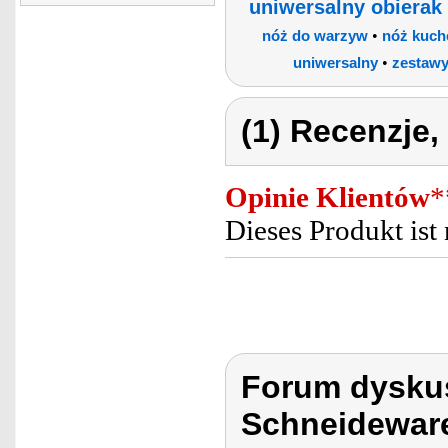
uniwersalny obierak
•
nóż do warzyw
nóż kuch
•
uniwersalny
zestawy
(1) Recenzje,
Opinie Klientów
*
Dieses Produkt ist 
Forum dyskus
Schneideware