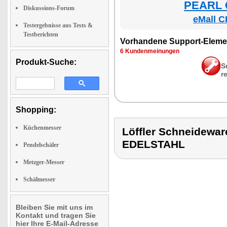
PEARL €
Diskussions-Forum
eMall C
Testergebnisse aus Tests &
Testberichten
Vor­han­de­ne Sup­port-Ele­me
6 Kun­den­mei­nun­gen
Produkt-Suche:
S
r
Shopping:
Küchenmesser
Löffler Schneidew
EDELSTAHL
Pendelschäler
Metzger-Messer
Schälmesser
Bleiben Sie mit uns im
Kontakt und tragen Sie
hier Ihre E-Mail-Adresse