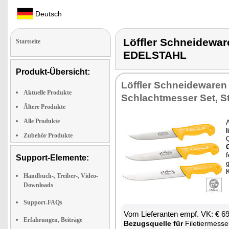
Deutsch
Löffler Schneidew
Startseite
EDELSTAHL
Produkt-Übersicht:
Löff­ler Schnei­de­wa­ren
Aktuelle Produkte
Schlacht­mes­ser Set, S
Ältere Produkte
Alle Produkte
A
l
Zubehör Produkte
Q
f
Support-Elemente:
g
K
Handbuch-, Treiber-, Video-
Downloads
Support-FAQs
Vom Lie­fe­ran­ten empf. VK: € 6
Erfahrungen, Beiträge
Be­zugs­quel­le für
Fi­le­tier­mes­se