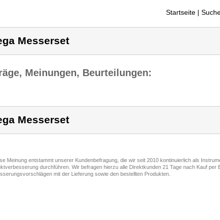
Startseite
| Suche
ga Messerset
räge, Meinungen, Beurteilungen:
ga Messerset
ese Meinung entstammt unserer Kundenbefragung, die wir seit 2010 kontinuierlich als Instru
ktverbesserung durchführen. Wir befragen hierzu alle Direktkunden 21 Tage nach Kauf per E
sserungsvorschlägen mit der Lieferung sowie den bestellten Produkten.