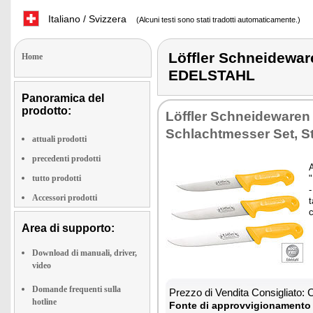
Italiano / Svizzera
(Alcuni testi sono stati tradotti automaticamente.)
Löffler Schneidew
Home
EDELSTAHL
Panoramica del
prodotto:
Löffler Schneidewaren
Schlachtmesser Set, 
attuali prodotti
precedenti prodotti
A
tutto prodotti
-
Accessori prodotti
t
Area di supporto:
Download di manuali, driver,
video
Domande frequenti sulla
Prezzo di Vendita Consigliato:
hotline
Fonte di approvvigionamento 