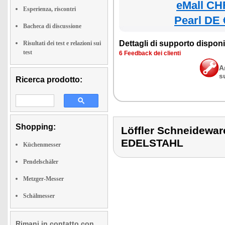
eMall CH
Esperienza, riscontri
Pearl DE 
Bacheca di discussione
Dettagli di supporto disponib
Risultati dei test e relazioni sui
test
6 Feedback dei clienti
A
s
Ricerca prodotto:
Shopping:
Löffler Schneidew
EDELSTAHL
Küchenmesser
Pendelschäler
Metzger-Messer
Schälmesser
Rimani in contatto con