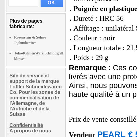
Poignée en plastiq
Dureté : HRC 56
Plus de pages
fabricants:
Affûtage : unilatéral
Couleur : noir
Rosenstein & Söhne
Joghurtbereiter
Longueur totale : 21
TokioKitchenWare
Echtholzgriff
Poids : 29 g
Messer
Remarque :
Ces cou
livrés avec une pro
Site de service et
support de la marque
Ainsi, nous pouvon
Löffler Schneidewaren
Co. Pour les zones de
haute qualité à un 
commercialisation de
l'Allemagne, de
l'Autriche et de la
Suisse
Prix de vente conseill
Confidentialité
A propos de nous
PEARL € 
Vendeur