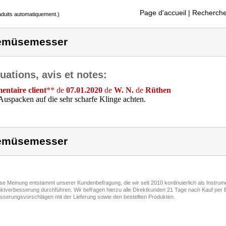
Page d'accueil
| Recherche
raduits automatiquement.)
emüsemesser
uations, avis et notes:
ntaire client
** de
07.01.2020
de
W. N.
de
Rüthen
uspacken auf die sehr scharfe Klinge achten.
emüsemesser
ese Meinung entstammt unserer Kundenbefragung, die wir seit 2010 kontinuierlich als Instru
ktverbesserung durchführen. Wir befragen hierzu alle Direktkunden 21 Tage nach Kauf per E
sserungsvorschlägen mit der Lieferung sowie den bestellten Produkten.