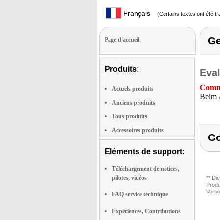
Français
(Certains textes ont été t
G
Page d'accueil
Produits:
Eval
Comme
Actuels produits
Beim A
Anciens produits
Tous produits
Accessoires produits
G
Eléments de support:
Téléchargement de notices,
pilotes, vidéos
** Di
Produ
Verbe
FAQ service technique
Expériences, Contributions