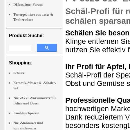
Diskussions-Forum
Schäl-Profi für
Testergebnisse aus Tests &
schälen sparsam
Testberichten
Schälen Sie beson
Produkt-Suche:
Klinge entfernen Si
nutzen Sie effektiv
Shopping:
Ihr Profi für Apfel,
Schäl-Profi der Spe
Schäler
Obst und Gemüse sp
Keramik-Messer & -Schäler-
Set
2in1-Akku-Vakuumierer für
Professionelle Qua
Folien und Dosen
hochwertigen Marken
Knoblauchpresse
Dank reduziertem V
2in1-Stabmixer und
besonders kostengüns
Spiralschneider