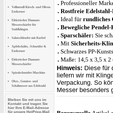
Professioneller Mark
Vollmetall-Kirsch- und Oliven-
Rostfreie Edelstahl
Entkerner
Ideal für
rundliches
Elektrischer Diamant-
Messerschärfer für
Bewegliche Pendel-
Stahlklingen
Sparschäler:
Sie sch
Salatschleuder mit Kurbel
Mit
Sicherheits-Kli
Apfelschäler, -Schneider &
Schwarzes PP-Kunsts
Entkerner
Maße: 14,5 x 3,5 x 2
Elektrischer Diamant-
Messerschärfer
Hinweis:
Diese für 
Spiralschneider-Maschine
liefern wir mit Kli
Verpackung. So kön
Obst-, Gemüse- und
Schälmesser aus Edelstahl
Messer besonders g
Bleiben Sie mit uns im
Kontakt und tragen Sie
hier Ihre E-Mail-Adresse
für unsere HotPrice-Mail