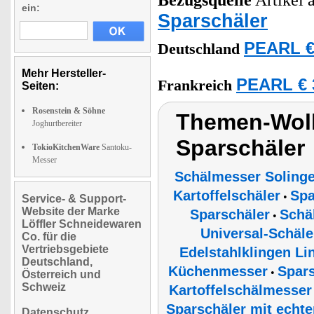
Bezugsquelle
Artikel a
ein:
Sparschäler
PEARL €
Deutschland
Mehr Hersteller-
PEARL € 
Frankreich
Seiten:
Rosenstein & Söhne
Themen-Wolk
Joghurtbereiter
Sparschäler
TokioKitchenWare
Santoku-
Messer
Schälmesser Soling
Kartoffelschäler
Spa
•
Service- & Support-
Website der Marke
Sparschäler
Schä
•
Löffler Schneidewaren
Universal-Schäle
Co. für die
Vertriebsgebiete
Edelstahlklingen Li
Deutschland,
Küchenmesser
Spars
•
Österreich und
Schweiz
Kartoffelschälmesser
Sparschäler mit echte
Datenschutz