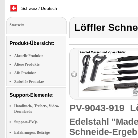
Schweiz / Deutsch
Löffler Schn
Startseite
Produkt-Übersicht:
Aktuelle Produkte
Ältere Produkte
Alle Produkte
Zubehör Produkte
Support-Elemente:
PV-9043-919
L
Handbuch-, Treiber-, Video-
Downloads
Edelstahl "Made
Support-FAQs
Schneide-Ergeb
Erfahrungen, Beiträge