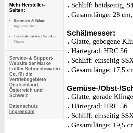
Schliff: beidseitig, S
Mehr Hersteller-
Seiten:
Gesamtlänge: 28 cm,
Rosenstein & Söhne
Joghurtbereiter
Schälmesser:
TokioKitchenWare
Santoku-
Glatte, gebogene Klin
Messer
Härtegrad: HRC 56
Service- & Support-
Schliff: einseitig SS
Website der Marke
Gesamtlänge: 17,5 c
Löffler Schneidewaren
Co. für die
Vertriebsgebiete
Deutschland,
Gemüse-/Obst-/Sc
Österreich und
Glatte, gerade Klinge
Schweiz
Härtegrad: HRC 56
Datenschutz
Impressum
Schliff: einseitig SS
Gesamtlänge: 19,5 c