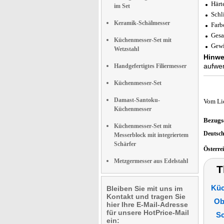
Härt
im Set
Schl
Keramik-Schälmesser
Farb
Gesa
Küchenmesser-Set mit
Gewi
Wetzstahl
Hinwe
aufwen
Handgefertigtes Filiermesser
Küchenmesser-Set
Damast-Santoku-
Vom Li
Küchenmesser
Bezugs
Küchenmesser-Set mit
Deutsc
Messerblock mit integriertem
Schärfer
Österre
Metzgermesser aus Edelstahl
T
Küc
Bleiben Sie mit uns im
Kontakt und tragen Sie
Ob
hier Ihre E-Mail-Adresse
für unsere HotPrice-Mail
Sc
ein: