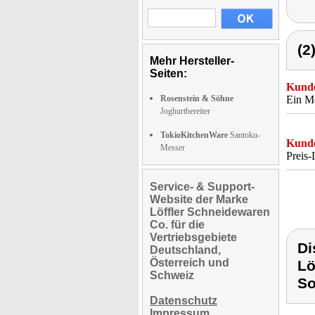
(2
Mehr Hersteller-
Seiten:
Kunde
Rosenstein & Söhne
Ein Me
Joghurtbereiter
TokioKitchenWare
Santoku-
Kunde
Messer
Preis-
Service- & Support-
Website der Marke
Löffler Schneidewaren
Co. für die
Vertriebsgebiete
Di
Deutschland,
Österreich und
Lö
Schweiz
So
Datenschutz
Impressum