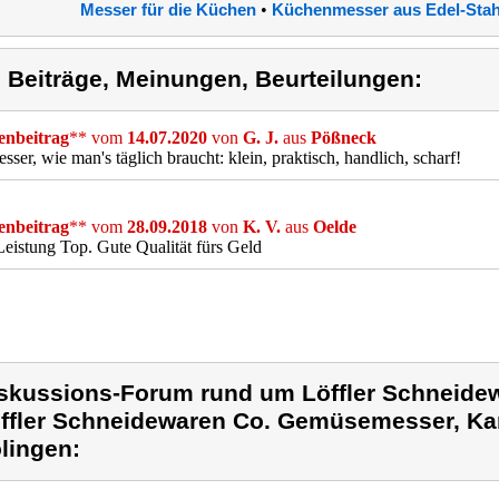
•
Messer für die Küchen
Küchenmesser aus Edel-Stah
) Beiträge, Meinungen, Beurteilungen:
nbeitrag
** vom
14.07.2020
von
G. J.
aus
Pößneck
sser, wie man's täglich braucht: klein, praktisch, handlich, scharf!
nbeitrag
** vom
28.09.2018
von
K. V.
aus
Oelde
Leistung Top. Gute Qualität fürs Geld
skussions-Forum rund um Löffler Schneide
ffler Schneidewaren Co. Gemüsemesser, Ka
lingen: