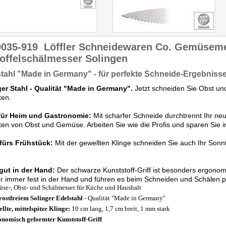
9035-919
Löffler Schneidewaren Co. Gemüseme
offelschälmesser Solingen
tahl "Made in Germany" - für perfekte Schneide-Ergebniss
ger Stahl - Qualität "Made in Germany".
Jetzt schneiden Sie Obst un
ten.
 für Heim und Gastronomie:
Mit scharfer Schneide durchtrennt Ihr ne
rten von Obst und Gemüse. Arbeiten Sie wie die Profis und sparen Sie in
fürs Frühstück:
Mit der gewellten Klinge schneiden Sie auch Ihr Sonn
gut in der Hand:
Der schwarze Kunststoff-Griff ist besonders ergonom
 immer fest in der Hand und führen es beim Schneiden und Schälen prä
se-, Obst- und Schälmesser für Küche und Haushalt
rostfreiem Solinger Edelstahl
- Qualität "Made in Germany"
llte, mittelspitze Klinge:
10 cm lang, 1,7 cm breit, 1 mm stark
nomisch geformter Kunststoff-Griff