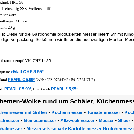
egrad: HRC 56
iff: einseitig SSX, Wellenschliff
e: schwarz
mtlänge: 21,5 cm
cht: 29 g
is:
Diese für die Gastronomie produzierten Messer liefern wir mit Kli
dige Verpackung. So können wir Ihnen die hochwertigen Marken-Mess
eferanten empf. VK:
CHF 14.95
eMall CHF 8.95*
quelle
PEARL € 5,99*
hland
EAN:
4022107284042
/
B01N7AHCLR
;
PEARL € 5,99*
PEARL € 5,95*
ich
;
Frankreich
hemen-Wolke rund um Schäler, Küchenmess
•
•
•
henmesser mit Griffen
Küchenmesser
Tomatenmesser
Küch
•
•
•
•
stmesser
Gemüsemesser
Allzweckmesser
Messer
Slicer
•
hälmesser
Messersets scharfe Kartoffelmesser Brötchenmess