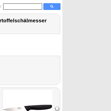
:
rtoffelschälmesser