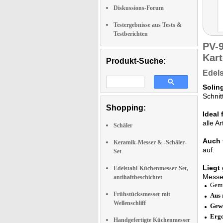
Diskussions-Forum
Testergebnisse aus Tests &
Testberichten
PV-
Kart
Produkt-Suche:
Edels
Solin
Schnit
Shopping:
Ideal
alle A
Schäler
Auch 
Keramik-Messer & -Schäler-
auf.
Set
Liegt 
Edelstahl-Küchenmesser-Set,
Messer
antihaftbeschichtet
Gemü
Frühstücksmesser mit
Aus 
Wellenschliff
Gewe
Ergo
Handgefertigte Küchenmesser