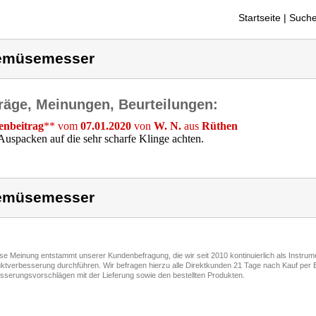
Startseite
| Suche
emüsemesser
räge, Meinungen, Beurteilungen:
nbeitrag
** vom
07.01.2020
von
W. N.
aus
Rüthen
uspacken auf die sehr scharfe Klinge achten.
emüsemesser
ese Meinung entstammt unserer Kundenbefragung, die wir seit 2010 kontinuierlich als Instru
ktverbesserung durchführen. Wir befragen hierzu alle Direktkunden 21 Tage nach Kauf per E
sserungsvorschlägen mit der Lieferung sowie den bestellten Produkten.