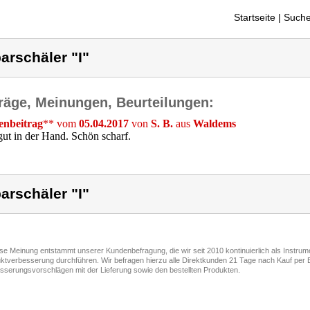
Startseite
| Suche
arschäler "I"
räge, Meinungen, Beurteilungen:
nbeitrag
** vom
05.04.2017
von
S. B.
aus
Waldems
gut in der Hand. Schön scharf.
arschäler "I"
ese Meinung entstammt unserer Kundenbefragung, die wir seit 2010 kontinuierlich als Instru
ktverbesserung durchführen. Wir befragen hierzu alle Direktkunden 21 Tage nach Kauf per E
sserungsvorschlägen mit der Lieferung sowie den bestellten Produkten.