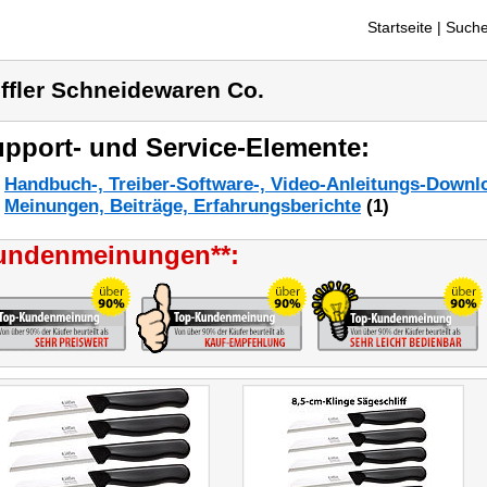
Startseite
| Suche
ffler Schneidewaren Co.
pport- und Service-Elemente:
Handbuch-, Treiber-Software-, Video-Anleitungs-Downl
Meinungen, Beiträge, Erfahrungsberichte
(1)
undenmeinungen**: