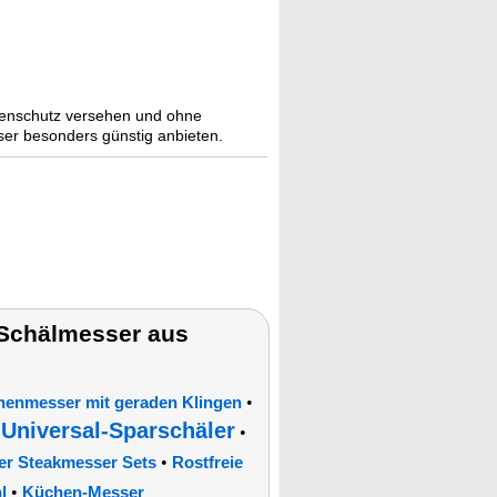
ngenschutz versehen und ohne
er besonders günstig anbieten.
Schälmesser aus
•
enmesser mit geraden Klingen
Universal-Sparschäler
•
•
•
er Steakmesser Sets
Rostfreie
•
l
Küchen-Messer