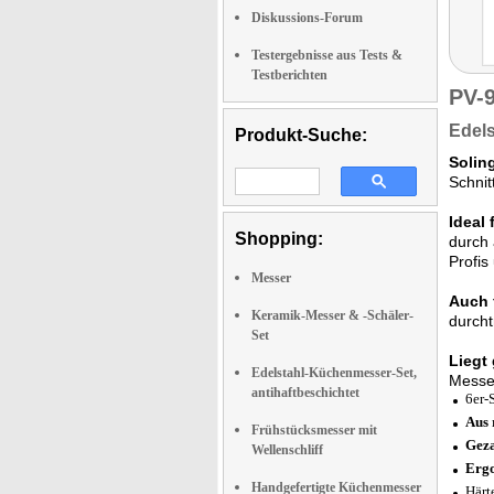
Diskussions-Forum
Testergebnisse aus Tests &
Testberichten
PV-
Edels
Produkt-Suche:
Solin
Schnit
Ideal
Shopping:
durch 
Profis
Messer
Auch 
Keramik-Messer & -Schäler-
durch
Set
Liegt 
Edelstahl-Küchenmesser-Set,
Messer
antihaftbeschichtet
6er-
Aus 
Frühstücksmesser mit
Geza
Wellenschliff
Ergo
Handgefertigte Küchenmesser
Härt