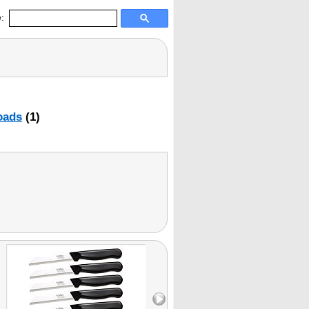
:
oads
(1)