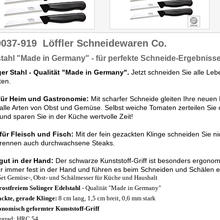
9037-919
Löffler Schneidewaren Co.
tahl "Made in Germany" - für perfekte Schneide-Ergebniss
ger Stahl - Qualität "Made in Germany".
Jetzt schneiden Sie alle Lebe
ten.
 für Heim und Gastronomie:
Mit scharfer Schneide gleiten Ihre neuen
alle Arten von Obst und Gemüse. Selbst weiche Tomaten zerteilen Sie 
 und sparen Sie in der Küche wertvolle Zeit!
für Fleisch und Fisch:
Mit der fein gezackten Klinge schneiden Sie ni
trennen auch durchwachsene Steaks.
gut in der Hand:
Der schwarze Kunststoff-Griff ist besonders ergonom
 immer fest in der Hand und führen es beim Schneiden und Schälen ex
Set Gemüse-, Obst- und Schälmesser für Küche und Haushalt
rostfreiem Solinger Edelstahl
- Qualität "Made in Germany"
ckte, gerade Klinge:
8 cm lang, 1,5 cm breit, 0,6 mm stark
nomisch geformter Kunststoff-Griff
egrad: HRC 54