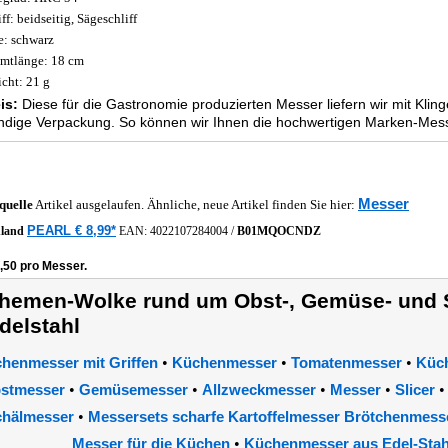
ff: beidseitig, Sägeschliff
e: schwarz
mtlänge: 18 cm
cht: 21 g
is:
Diese für die Gastronomie produzierten Messer liefern wir mit Kli
dige Verpackung. So können wir Ihnen die hochwertigen Marken-Mess
Messer
quelle
Artikel ausgelaufen. Ähnliche, neue Artikel finden Sie hier:
PEARL € 8,99*
hland
EAN:
4022107284004
/
B01MQOCNDZ
,50 pro Messer.
hemen-Wolke rund um Obst-, Gemüse- und 
delstahl
•
•
•
henmesser mit Griffen
Küchenmesser
Tomatenmesser
Küch
•
•
•
•
stmesser
Gemüsemesser
Allzweckmesser
Messer
Slicer
•
hälmesser
Messersets scharfe Kartoffelmesser Brötchenmess
•
Messer für die Küchen
Küchenmesser aus Edel-Stah