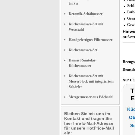
im Set
Schli
Farb
Keramik-Schälmesser
Gesa
Küchenmesser-Set mit
Gewi
Wetzstahl
Hinwe
aufwen
Handgefertigtes Filiermesser
Küchenmesser-Set
Damast-Santoku-
Bezugs
Küchenmesser
Deutsc
Küchenmesser-Set mit
Nur € 1
Messerblock mit integriertem
Schärfer
T
E
Metzgermesser aus Edelstahl
Küc
Bleiben Sie mit uns im
Ob
Kontakt und tragen Sie
hier Ihre E-Mail-Adresse
Sc
für unsere HotPrice-Mail
ein: