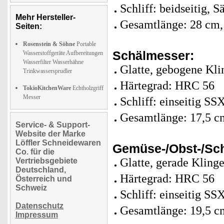
Schliff: beidseitig, S
Mehr Hersteller-
Gesamtlänge: 28 cm,
Seiten:
Rosenstein & Söhne
Portable
Schälmesser:
Wasserstoffgeräte Aufbereitungen
Wasserfilter Wasserhähne
Glatte, gebogene Klin
Trinkwassersprudler
Härtegrad: HRC 56
TokioKitchenWare
Echtholzgriff
Messer
Schliff: einseitig SS
Gesamtlänge: 17,5 c
Service- & Support-
Website der Marke
Löffler Schneidewaren
Gemüse-/Obst-/Sc
Co. für die
Glatte, gerade Klinge
Vertriebsgebiete
Deutschland,
Härtegrad: HRC 56
Österreich und
Schweiz
Schliff: einseitig SS
Datenschutz
Gesamtlänge: 19,5 c
Impressum