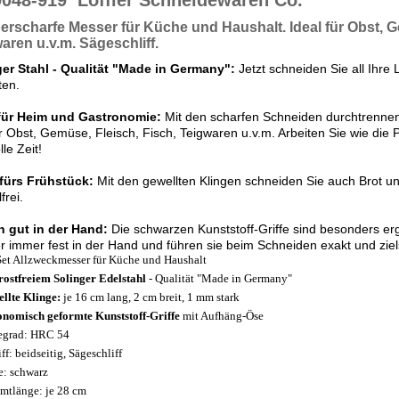
9048-919
Löffler Schneidewaren Co.
perscharfe Messer
für Küche und Haushalt. Ideal für
Obst, G
aren u.v.m. Sägeschliff.
ger Stahl - Qualität "Made in Germany":
Jetzt schneiden Sie all Ihre 
ten.
 für Heim und Gastronomie:
Mit den scharfen Schneiden durchtrennen
 Obst, Gemüse, Fleisch, Fisch, Teigwaren u.v.m. Arbeiten Sie wie die 
lle Zeit!
fürs Frühstück:
Mit den gewellten Klingen schneiden Sie auch Brot 
frei.
n gut in der Hand:
Die schwarzen Kunststoff-Griffe sind besonders er
 immer fest in der Hand und führen sie beim Schneiden exakt und ziel
Set Allzweckmesser für Küche und Haushalt
rostfreiem Solinger Edelstahl
- Qualität "Made in Germany"
llte Klinge:
je 16 cm lang, 2 cm breit, 1 mm stark
nomisch geformte Kunststoff-Griffe
mit Aufhäng-Öse
egrad: HRC 54
ff: beidseitig, Sägeschliff
e: schwarz
mtlänge: je 28 cm