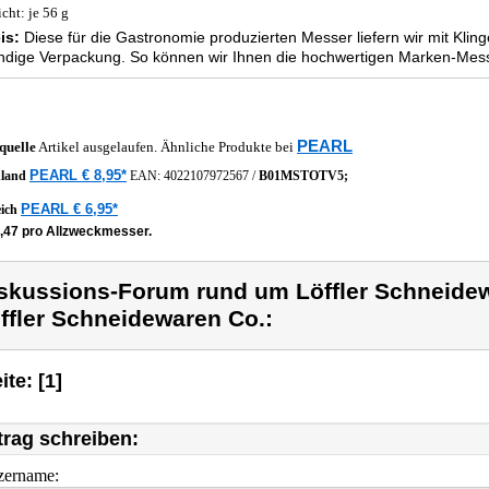
cht: je 56 g
is:
Diese für die Gastronomie produzierten Messer liefern wir mit Kli
dige Verpackung. So können wir Ihnen die hochwertigen Marken-Mess
PEARL
quelle
Artikel ausgelaufen. Ähnliche Produkte bei
PEARL € 8,95*
hland
EAN:
4022107972567
/
B01MSTOTV5;
PEARL € 6,95*
eich
4,47 pro Allzweckmesser.
skussions-Forum rund um Löffler Schneide
ffler Schneidewaren Co.:
ite: [1]
trag schreiben:
zername: