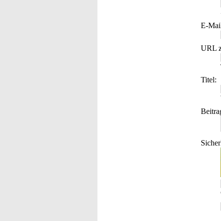
E-Mai
URL z
Titel:
Beitra
Sicher