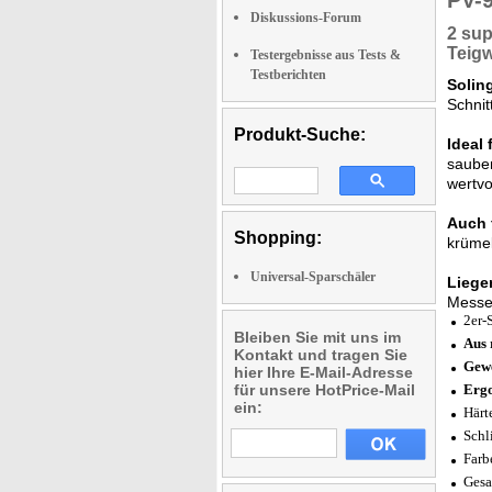
PV-
Diskussions-Forum
2 su
Teigw
Testergebnisse aus Tests &
Testberichten
Solin
Schnit
Produkt-Suche:
Ideal
sauber
wertvo
Auch 
Shopping:
krümel
Universal-Sparschäler
Liege
Messer
2er-
Bleiben Sie mit uns im
Aus 
Kontakt und tragen Sie
Gewe
hier Ihre E-Mail-Adresse
für unsere HotPrice-Mail
Ergo
ein:
Härt
Schli
Farb
Gesa