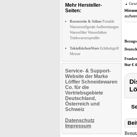
Gewi
Mehr Hersteller-
Seiten:
Hinwe
aufwen
Rosenstein & Söhne
Portable
Wasserstoffgeräte Aufbereitungen
Wasserfilter Wasserhähne
Trinkwassersprudler
Bezugs
TokioKitchenWare
Echtholzgriff
Deutsc
Messer
Frankr
Nur € 
Service- & Support-
Website der Marke
Di
Löffler Schneidewaren
Co. für die
Lö
Vertriebsgebiete
Deutschland,
Österreich und
Se
Schweiz
Datenschutz
Bei
Impressum
Benut