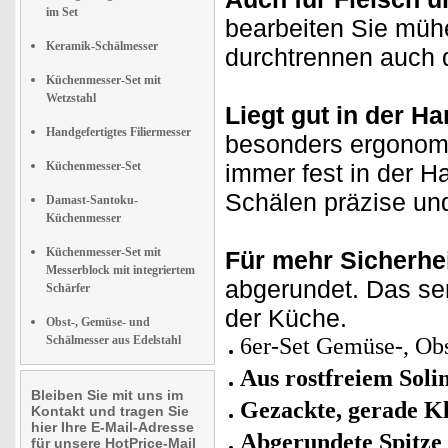
im Set
bearbeiten Sie mühe
Keramik-Schälmesser
durchtrennen auch
Küchenmesser-Set mit
Wetzstahl
Liegt gut in der Ha
Handgefertigtes Filiermesser
besonders ergonomi
Küchenmesser-Set
immer fest in der 
Schälen präzise und
Damast-Santoku-
Küchenmesser
Küchenmesser-Set mit
Für mehr Sicherhei
Messerblock mit integriertem
abgerundet. Das sen
Schärfer
der Küche.
Obst-, Gemüse- und
Schälmesser aus Edelstahl
6er-Set Gemüse-, Obs
Aus rostfreiem Soli
Bleiben Sie mit uns im
Gezackte, gerade Kl
Kontakt und tragen Sie
hier Ihre E-Mail-Adresse
Abgerundete Spitze
für unsere HotPrice-Mail