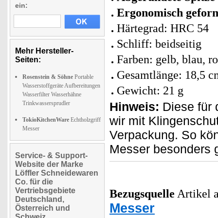
ein:
Ergonomisch geform
Härtegrad: HRC 54
Schliff: beidseitig
Mehr Hersteller-
Farben: gelb, blau, ro
Seiten:
Gesamtlänge: 18,5 c
Rosenstein & Söhne
Portable
Wasserstoffgeräte Aufbereitungen
Gewicht: 21 g
Wasserfilter Wasserhähne
Trinkwassersprudler
Hinweis:
Diese für 
wir mit Klingensch
TokioKitchenWare
Echtholzgriff
Messer
Verpackung. So kön
Messer besonders g
Service- & Support-
Website der Marke
Löffler Schneidewaren
Co. für die
Vertriebsgebiete
Bezugsquelle
Artikel a
Deutschland,
Messer
Österreich und
Schweiz