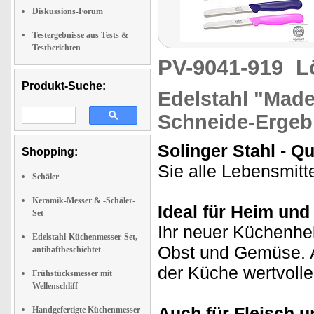
Diskussions-Forum
Testergebnisse aus Tests &
Testberichten
PV-9041-919
L
Produkt-Suche:
Edelstahl "Made
Schneide-Ergeb
Solinger Stahl - Q
Shopping:
Sie alle Lebensmitte
Schäler
Keramik-Messer & -Schäler-
Ideal für Heim un
Set
Ihr neuer Küchenhel
Edelstahl-Küchenmesser-Set,
Obst und Gemüse. Ar
antihaftbeschichtet
der Küche wertvolle 
Frühstücksmesser mit
Wellenschliff
Auch für Fleisch u
Handgefertigte Küchenmesser