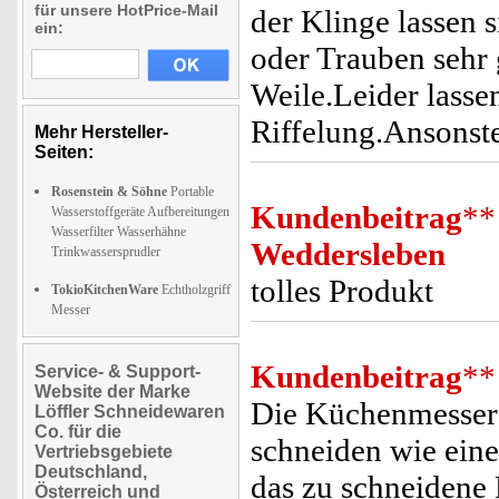
für unsere HotPrice-Mail
der Klinge lassen 
ein:
oder Trauben sehr 
Weile.Leider lasse
Riffelung.Ansonst
Mehr Hersteller-
Seiten:
Rosenstein & Söhne
Portable
Kundenbeitrag
**
Wasserstoffgeräte Aufbereitungen
Wasserfilter Wasserhähne
Weddersleben
Trinkwassersprudler
tolles Produkt
TokioKitchenWare
Echtholzgriff
Messer
Kundenbeitrag
**
Service- & Support-
Website der Marke
Die Küchenmesser 
Löffler Schneidewaren
Co. für die
schneiden wie ein
Vertriebsgebiete
Deutschland,
das zu schneidene
Österreich und